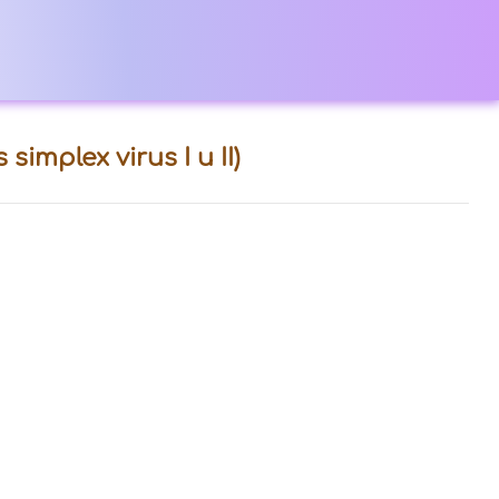
mplex virus I и II)