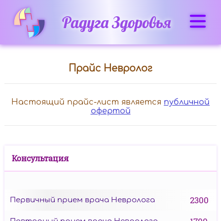
Радуга Здоровья
Прайс Невролог
Диагнозы
и
состояния
Настоящий прайс-лист является
публичной
офертой
Вертеброгенные
заболевания и
дорсопатии
Консультация
Вертеброгенные
болевые
2300
Первичный прием врача Невролога
синдромы