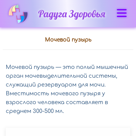
Радуга Здоровья
Мочевой пузырь
Исследования
Внутренние
Мочевой пузырь — это полый мышечный
и
орган мочевыделительной системы,
периферические
органы
служащий резервуаром для мочи.
Вместимость мочевого пузыря у
взрослого человека составляет в
Брюшная
среднем 300-500 мл.
полость