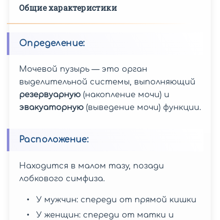
Желчный
Общие характеристики
Брюшная
пузырь
полость
Определение:
Поджелудочная
Желчный
железа
пузырь
Мочевой пузырь — это орган
Пройти
УЗИ
выделительной системы, выполняющий
Брюшной
резервуарную
(накопление мочи) и
Печень
Поджелудочная
полости,
эвакуаторную
(выведение мочи) функции.
железа
УЗИ
если...
желчного
пузыря
Расположение:
Селезенка
Печень
с
Пройти
определением
Подготовка
Находится в малом тазу, позади
УЗИ
функций
к
Сосуды
лобкового симфиза.
поджелудочной
УЗИ
органов
Селезенка
Пройти
железы,
Брюшной
У мужчин: спереди от прямой кишки
брюшной
УЗИ
если...
полости
полости
У женщин: спереди от матки и