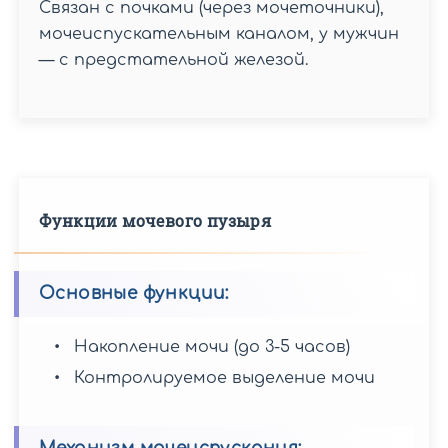
Связан с почками (через мочеточники),
УЗИ
УЗИ
отдел
мочеиспускательным каналом, у мужчин
почек
мочевого
Прохождение
— с предстательной железой.
и
пузыря
УЗДС
надпочечников
вен
Пройти
нижних
обследование
конечностей
Противопоказания
УЗДС
к
БЦА,
УЗИ
если...
Функции мочевого пузыря
мочевого
Подготовка
пузыря
к
УЗДС
Основные функции:
Противопоказания
вен
к
нижних
Накопление мочи (до 3-5 часов)
проведению
конечностей
Контролируемое выделение мочи
УЗДС
БЦА