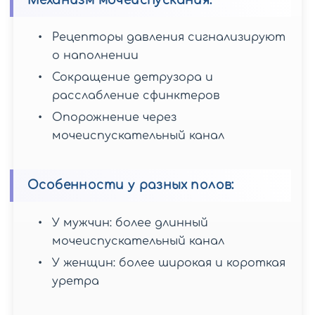
Механизм мочеиспускания:
Противопоказания
к
Подготовка
Рецепторы давления сигнализируют
проведению
к
УЗДС
о наполнении
УЗДС
вен
Сокращение детрузора и
БЦА
нижних
расслабление сфинктеров
конечностей
Опорожнение через
мочеиспускательный канал
Прохождение
УЗДС
Результаты
Особенности у разных полов:
БЦА
УЗДС
вен
У мужчин: более длинный
нижних
конечностей
мочеиспускательный канал
Результаты
У женщин: более широкая и короткая
УЗДС
уретра
БЦА