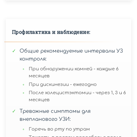
Противопоказания
к
Подготовка
проведению
к
УЗДС
УЗДС
вен
Профилактика и наблюдение:
БЦА
нижних
конечностей
Общие рекомендуемые интервалы УЗ
контроля:
Прохождение
При обнаружении камней - каждые 6
УЗДС
Результаты
месяцев
БЦА
УЗДС
При дискинезии - ежегодно
вен
После холецистэктомии - через 1, 3 и 6
нижних
месяцев
конечностей
Тревожные симптомы для
Результаты
УЗДС
внепланового УЗИ:
БЦА
Горечь во рту по утрам