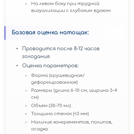
Желчный
На левом боку при трудной
Брюшная
пузырь
визуализации с глубоким вдохом
полость
Поджелудочная
Базовая оценка натощак:
Желчный
железа
пузырь
Пройти
Проводится после 8-12 часов
УЗИ
голодания
Брюшной
Печень
Поджелудочная
полости,
Оценка параметров:
железа
УЗИ
если...
Форма (грушевидная/
желчного
деформированная)
пузыря
Селезенка
Размеры (длина 6-10 см, ширина 3-4
Печень
с
см)
Пройти
определением
Подготовка
Объем (30-70 мл)
УЗИ
функций
к
Сосуды
поджелудочной
УЗИ
Толщина стенок (<3 мм)
органов
Селезенка
Пройти
железы,
Брюшной
Наличие конкрементов, полипов,
брюшной
УЗИ
если...
полости
осадка
полости